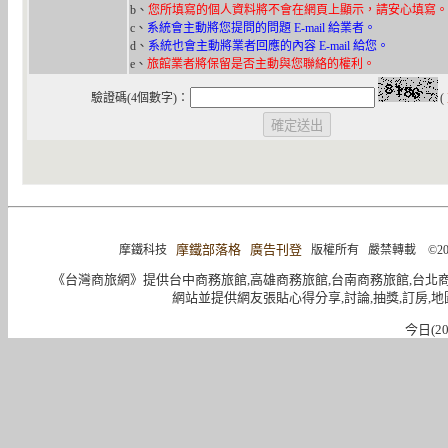
b、
您所填寫的個人資料將不會在網頁上顯示，請安心填寫。
c、
系統會主動將您提問的問題 E-mail 給業者。
d、
系統也會主動將業者回應的內容 E-mail 給您。
e、
旅館業者將保留是否主動與您聯絡的權利。
驗證碼(4個數字)：
(
摩鐵部落格
廣告刊登
摩鐵科技
版權所有 嚴禁轉載 ©2004-2015 
《台灣商旅網》提供台中商務旅館,高雄商務旅館,台南商務旅館,台北
網站並提供網友張貼心得分享,討論,抽獎,訂房,地
今日(20