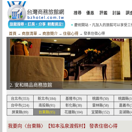
慶祝開站，凡加入的旅館可以享受三
慶祝《摩鐵商旅網》開站，網友加入網
首頁
商旅清單
商旅簡介
住宿心得
→
→
→
→ 發表住宿心得
2. 安和精品商務旅館
台北市(353)
新北市(184)
基隆市(29)
桃園市(50)
桃園縣(10
台中市(224)
南投縣(91)
彰化縣(38)
雲林縣(58)
嘉義市(3
屏東縣(89)
台東縣(95)
花蓮縣(104)
宜蘭縣(152)
澎湖縣(4
我要向〈台東縣〉【知本泓泉渡假村】 發表住宿心得