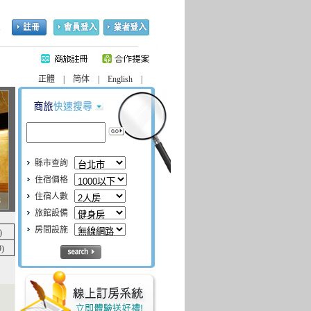
客!
正體 | 简体 | English |
縣市查詢
住宿價格
住宿人數
8
旅館設備
房間設施
)
)