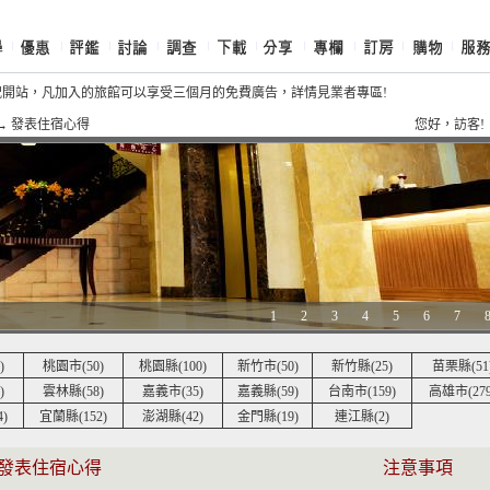
祝開站，凡加入的旅館可以享受三個月的免費廣告，詳情見業者專區!
祝《摩鐵商旅網》開站，網友加入網站會員週週抽獎送好康好禮唷!!
→ 發表住宿心得
您好，訪
1
2
3
4
5
6
7
)
桃園市(50)
桃園縣(100)
新竹市(50)
新竹縣(25)
苗栗縣(51
)
雲林縣(58)
嘉義市(35)
嘉義縣(59)
台南市(159)
高雄市(279
)
宜蘭縣(152)
澎湖縣(42)
金門縣(19)
連江縣(2)
 發表住宿心得
注意事項