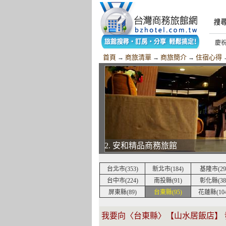
慶
慶
首頁
商旅清單
商旅簡介
住宿心得
→
→
→
2. 安和精品商務旅館
台北市(353)
新北市(184)
基隆市(29
台中市(224)
南投縣(91)
彰化縣(38
屏東縣(89)
台東縣(95)
花蓮縣(104
我要向〈台東縣〉【山水居飯店】