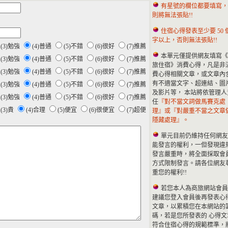
有星號的欄位都要填寫，
則將無法張貼!!
住宿心得發表至少要 50 
字以上，否則無法張貼!!
(3)勉強
(4)普通
(5)不錯
(6)很好
(7)推薦
本單元僅提供網友填寫《
(3)勉強
(4)普通
(5)不錯
(6)很好
(7)推薦
旅住宿》消費心得，凡是非
(3)勉強
(4)普通
(5)不錯
(6)很好
(7)推薦
費心得相關文章，或文章內
有不適當文字、超連結、圖
(3)勉強
(4)普通
(5)不錯
(6)很好
(7)推薦
及影片等， 本站將依管理人
(3)勉強
(4)普通
(5)不錯
(6)很好
(7)推薦
任
『對不當文詞做馬賽克處
(3)貴
(4)合理
(5)便宜
(6)很便宜
(7)超便
理』或『對嚴重不當之文章
隱藏處理』。
單元目前仍維持任何網友
能發言的權利，一但發現違
發言嚴重時，將全面採取會
方式限制發言。請各位網友
重您的權利!!
若您本人為商旅網站會員
建議您登入會員後再發表心
文章，以累積您在本網站的
碼，若是您所發表的 心得文
符合住宿心得的規範標準，