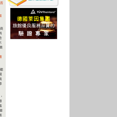
否
個
商
消
含
片
責
做
都
規
員
尊
，
得
籌
章
將