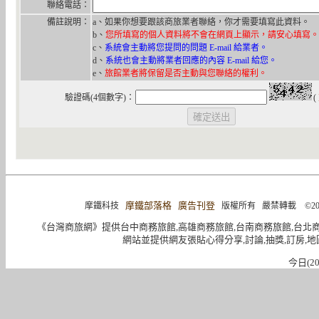
聯絡電話：
備註說明：
a、如果你想要跟該商旅業者聯絡，你才需要填寫此資料。
b、
您所填寫的個人資料將不會在網頁上顯示，請安心填寫。
c、
系統會主動將您提問的問題 E-mail 給業者。
d、
系統也會主動將業者回應的內容 E-mail 給您。
e、
旅館業者將保留是否主動與您聯絡的權利。
驗證碼(4個數字)：
(
摩鐵部落格
廣告刊登
摩鐵科技
版權所有 嚴禁轉載 ©2004-2015 
《台灣商旅網》提供台中商務旅館,高雄商務旅館,台南商務旅館,台北
網站並提供網友張貼心得分享,討論,抽獎,訂房,地
今日(20