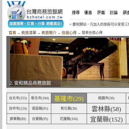
慶祝開站，凡加入的旅館可以享受三
慶祝《摩鐵商旅網》開站，網友加入網
首頁
商旅清單
商旅簡介
住宿心得
→
→
→
→ 發表住宿心得
2. 安和精品商務旅館
基隆市(29)
台北市(353)
新北市(184)
桃園市(50)
雲林縣(58)
台中市(224)
南投縣(91)
彰化縣(38)
宜蘭縣(152)
屏東縣(89)
台東縣(95)
花蓮縣(104)