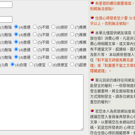
有星號的欄位都要填寫，
則將無法張貼!!
住宿心得發表至少要 50 
字以上，否則無法張貼!!
(3)勉強
(4)普通
(5)不錯
(6)很好
(7)推薦
本單元僅提供網友填寫《
(3)勉強
(4)普通
(5)不錯
(6)很好
(7)推薦
旅住宿》消費心得，凡是非
(3)勉強
(4)普通
(5)不錯
(6)很好
(7)推薦
費心得相關文章，或文章內
有不適當文字、超連結、圖
(3)勉強
(4)普通
(5)不錯
(6)很好
(7)推薦
及影片等， 本站將依管理人
(3)勉強
(4)普通
(5)不錯
(6)很好
(7)推薦
任
『對不當文詞做馬賽克處
(3)貴
(4)合理
(5)便宜
(6)很便宜
(7)超便
理』或『對嚴重不當之文章
隱藏處理』。
單元目前仍維持任何網友
能發言的權利，一但發現違
發言嚴重時，將全面採取會
方式限制發言。請各位網友
重您的權利!!
若您本人為商旅網站會員
建議您登入會員後再發表心
文章，以累積您在本網站的
碼，若是您所發表的 心得文
符合住宿心得的規範標準，