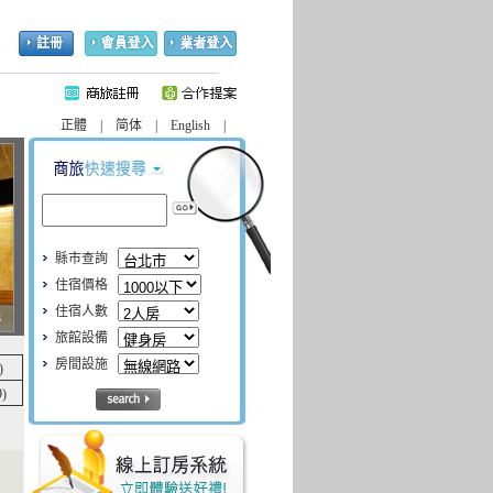
客!
正體 | 简体 | English |
縣市查詢
住宿價格
住宿人數
8
旅館設備
房間設施
)
)