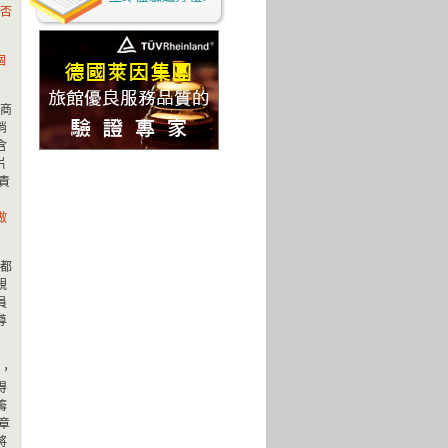
否
個
商
消
含
片
責
做
都
規
員
尊
，
得
籌
章
將