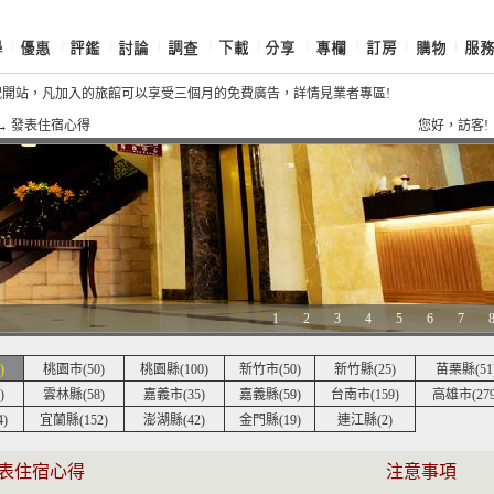
祝開站，凡加入的旅館可以享受三個月的免費廣告，詳情見業者專區!
祝《摩鐵商旅網》開站，網友加入網站會員週週抽獎送好康好禮唷!!
→ 發表住宿心得
您好，訪
1
2
3
4
5
6
7
)
桃園市(50)
桃園縣(100)
新竹市(50)
新竹縣(25)
苗栗縣(51
)
雲林縣(58)
嘉義市(35)
嘉義縣(59)
台南市(159)
高雄市(279
)
宜蘭縣(152)
澎湖縣(42)
金門縣(19)
連江縣(2)
表住宿心得
注意事項