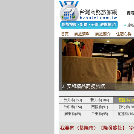
慶
慶
首頁
商旅清單
商旅簡介
住宿心得
→
→
→
2. 安和精品商務旅館
台北市(353)
新北市(184)
基隆市(29
台中市(224)
南投縣(91)
彰化縣(38
屏東縣(89)
台東縣(95)
花蓮縣(104
我要向〈基隆市〉【隆發旅社】 發