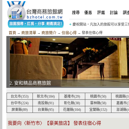
慶祝開站，凡加入的旅館可以享受三
慶祝《摩鐵商旅網》開站，網友加入網
首頁
商旅清單
商旅簡介
住宿心得
→
→
→
→ 發表住宿心得
2. 安和精品商務旅館
台北市(353)
新北市(184)
基隆市(29)
桃園市(50)
桃園縣(10
台中市(224)
南投縣(91)
彰化縣(38)
雲林縣(58)
嘉義市(3
屏東縣(89)
台東縣(95)
花蓮縣(104)
宜蘭縣(152)
澎湖縣(4
我要向〈新竹市〉【豪美旅店】 發表住宿心得