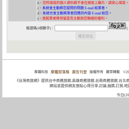
b、
您所填寫的個人資料將不會在網頁上顯示，請安心填寫。
c、
系統會主動將您提問的問題 E-mail 給業者。
d、
系統也會主動將業者回應的內容 E-mail 給您。
e、
旅館業者將保留是否主動與您聯絡的權利。
驗證碼(4個數字)：
(
摩鐵部落格
廣告刊登
摩鐵科技
版權所有 嚴禁轉載 ©2004-2015 
《台灣商旅網》提供台中商務旅館,高雄商務旅館,台南商務旅館,台北
網站並提供網友張貼心得分享,討論,抽獎,訂房,地
今日(20