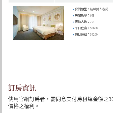
房間類型：
精緻雙人客房
房間數量：
6間
容納人數：
2人
平日住宿：
$3600
假日住宿：
$4200
訂房資訊
使用官網訂房者，需同意支付房租總金額之3
價格之權利。