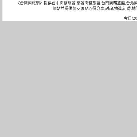
《台灣商旅網》提供台中商務旅館,高雄商務旅館,台南商務旅館,台北
網站並提供網友張貼心得分享,討論,抽獎,訂房,地
今日(20