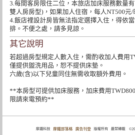
3.每間客房限住二位，本旅店加床服務數量有限
雙人房房型)，如果加人住宿，每人NT500元
4.飯店裡設計房皆無法指定選擇入住，得依
排。不便之處，請多見諒。
其它說明
若超過房型規定人數入住，需酌收加人費用TW
僅提供盥洗用品，恕不提供床墊。
六歲(含)以下兒童同住無需收取額外費用。
**本房型可提供加床服務，加床費用TWD80
限請來電預約**
摩鐵部落格
廣告刊登
摩鐵科技
版權所有 嚴禁轉載 ©2004-2015 