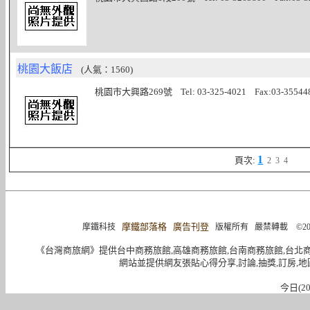
桃園大飯店
(人氣：1560)
桃園市大興路269號 Tel: 03-325-4021 Fax:03-35544
1
頁次:
2
3
4
摩鐵部落格
廣告刊登
摩鐵科技
版權所有 嚴禁轉載 ©2004-2015 
《台灣商旅網》提供台中商務旅館,高雄商務旅館,台南商務旅館,台北
網站並提供網友張貼心得分享,討論,抽獎,訂房,地
今日(20