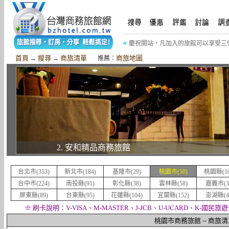
慶祝開站，凡加入的旅館可以享受三
慶祝《摩鐵商旅網》開站，網友加入網
首頁
搜尋
商旅清單
商旅地圖
→
→
推薦：
2. 安和精品商務旅館
台北市(353)
新北市(184)
基隆市(29)
桃園市(50)
桃園縣(10
台中市(224)
南投縣(91)
彰化縣(38)
雲林縣(58)
嘉義市(3
屏東縣(89)
台東縣(95)
花蓮縣(104)
宜蘭縣(152)
澎湖縣(4
※ 刷卡說明：V-VISA、M-MASTER、J-JCB、U-UCARD、K-國民旅
桃園市商務旅館 -- 商旅