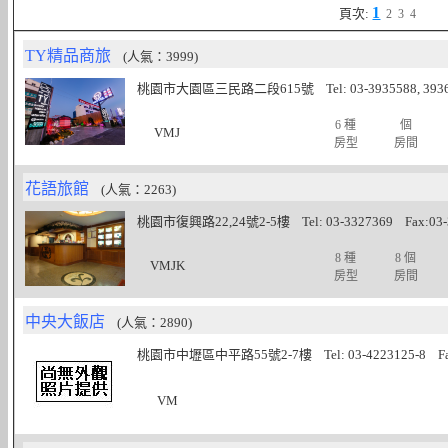
1
頁次:
2
3
4
TY精品商旅
(人氣：3999)
桃園市大園區三民路二段615號 Tel: 03-3935588, 393600
6 種
個
VMJ
房型
房間
花語旅館
(人氣：2263)
桃園市復興路22,24號2-5樓 Tel: 03-3327369 Fax:03-
8 種
8 個
VMJK
房型
房間
中央大飯店
(人氣：2890)
桃園市中壢區中平路55號2-7樓 Tel: 03-4223125-8 Fax
VM