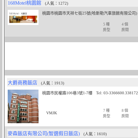
168Motel桃園館
(人氣：1272)
桃園市桃園市天祥七街25號(哈斯勒汽車旅館有限公司) Tel: 03
5 種
4 個
房型
房間
大爵商務飯店
(人氣：1913)
桃園市民權路106巷3號1-7樓 Tel: 03-3366600.3381729
7 種
8 個
VMJK
房型
房間
麥森飯店有限公司(智選假日飯店)
(人氣：1610)