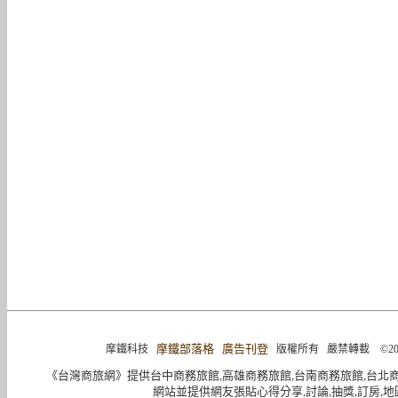
摩鐵部落格
廣告刊登
摩鐵科技
版權所有 嚴禁轉載 ©2004-2015 
《台灣商旅網》提供台中商務旅館,高雄商務旅館,台南商務旅館,台北
網站並提供網友張貼心得分享,討論,抽獎,訂房,地