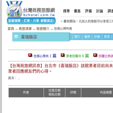
慶祝開站，凡加入的旅館可以享受三
慶祝《摩鐵商旅網》開站，網友加入網
首頁
商旅清單
商旅簡介
→
→
→ 住宿心得列表
喜瑞飯店
│
簡介
│
優券
│
好康
│
房型
1 篇
0 篇
住宿心得共
業者回覆共
回覆比例
【台灣商旅網訊息】台北市《喜瑞飯店》該館業者目前尚未
業者回應網友們的心得。
頁次：....
住宿日期
作者
評價
內容摘要
張貼日期