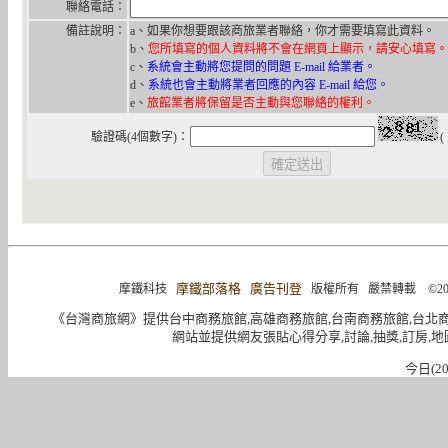
聯絡電話：
備註說明：
a、如果你想要跟該商旅業者聯絡，你才需要填寫此資料。
b、
您所填寫的個人資料將不會在網頁上顯示，請安心填寫。
c、
系統會主動將您提問的問題 E-mail 給業者。
d、
系統也會主動將業者回應的內容 E-mail 給您。
e、
旅館業者將保留是否主動與您聯絡的權利。
驗證碼(4個數字)：
(
摩鐵部落格
廣告刊登
摩鐵科技
版權所有 嚴禁轉載 ©2004-2015 
《台灣商旅網》提供台中商務旅館,高雄商務旅館,台南商務旅館,台北
網站並提供網友張貼心得分享,討論,抽獎,訂房,地
今日(20