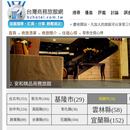
慶祝開站，凡加入的旅館可以享受三
慶祝《摩鐵商旅網》開站，網友加入網
首頁
商旅清單
商旅簡介
住宿心得
→
→
→
→ 發表住宿心得
2. 安和精品商務旅館
基隆市(29)
台北市(353)
新北市(184)
桃園市(50)
雲林縣(58)
台中市(224)
南投縣(91)
彰化縣(38)
宜蘭縣(152)
屏東縣(89)
台東縣(95)
花蓮縣(104)