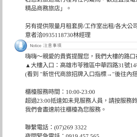
精品商務旅店」。
另有提供限量月租套房/工作室出租/各大公
意者洽0935118730林經理
嗨嗨～親愛的貴賓提醒您，我們大樓的路口
▲大樓入口：高雄市苓雅區中華四路31號14
(看到 "新世代商旅招牌入口指標→"後往內搭
櫃檯服務時間：10:00-23:00
超過23:00抵達如未見服務人員，請按服務鈴
我們會盡速前往櫃檯為您服務。
聯繫電話：(07)269 3322
夜間緊急電話：0919 457 565