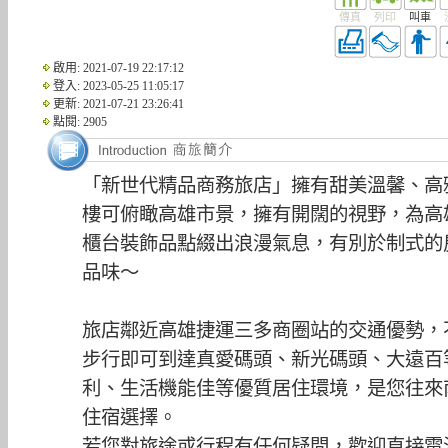
傳真
列印
叫車
啟用: 2021-07-19 22:17:12
登入: 2023-05-25 11:05:17
更新: 2021-07-21 23:26:41
點閱: 2905
「新世代精品商務旅店」擁有甜美溫馨、高
樓可俯瞰高雄市景，擁有開闊的視野，為高
櫃台裝飾品點綴出浪漫氣息，有別於制式的
品味～
旅店鄰近高雄捷運三多商圈站的交通優勢，
步行即可到達真愛碼頭、新光碼頭、大遠百
利、生活機能佳等優質居住環境，是您往來
住宿選擇。
若您對旅途或行程有任何疑問，歡迎直接電洽【0