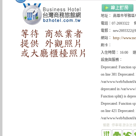
地址：
高雄市苓雅區
電話：07-2693322 傳
電郵：
new2693322@h
http://www.n
網站：
刷卡：
入住時間： 16:00 退
設施與服務：
Deprecated: Function sp
on line 381 Deprecated: 
/var/www/web/bzhotel/in
deprecated in /var/www/
Function split() is depr
Deprecated: Function sp
on line 421 Deprecated: 
/var/www/web/bzhotel/in
餐廳
停車場
游泳池