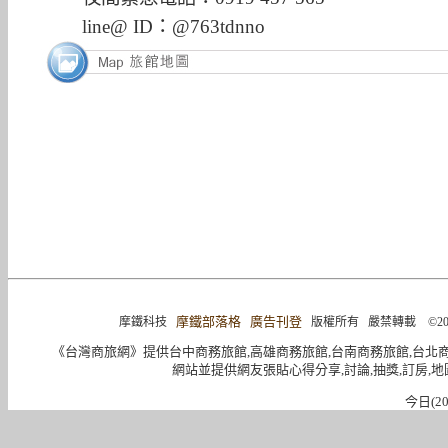
line@ ID：@763tdnno
摩鐵部落格
廣告刊登
摩鐵科技
版權所有 嚴禁轉載 ©2004-2015 
《台灣商旅網》提供台中商務旅館,高雄商務旅館,台南商務旅館,台北
網站並提供網友張貼心得分享,討論,抽獎,訂房,地
今日(20