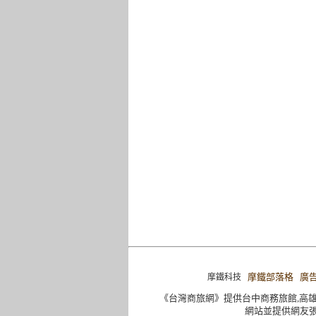
摩鐵部落格
廣
摩鐵科技
《台灣商旅網》提供台中商務旅館,高雄
網站並提供網友張