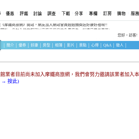
祝開站，凡加入的旅館可以享受三個月的免費廣告，詳情見業者專區!
祝《摩鐵商旅網》開站，網友加入網站會員週週抽獎送好康好禮唷!!
您好，訪
│
簡介
│
優券
│
好康
│
房型
│
相簿
│
影片
│
景點
│
心得
│
Q&A
│
徵人
│
該館業者目前尚未加入摩鐵商旅網，我們會努力邀請該業者加入
→ 按此)