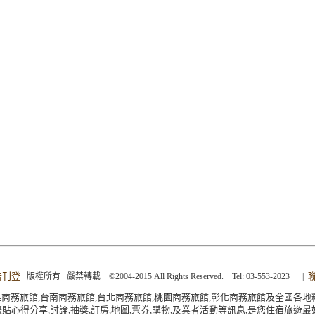
告刊登
版權所有 嚴禁轉載 ©2004-2015 All Rights Reserved. Tel: 03-553-2023
|
商務旅館,台南商務旅館,台北商務旅館,桃園商務旅館,彰化商務旅館及全國各地
貼心得分享,討論,抽獎,訂房,地圖,票券,購物,及業者活動等訊息,是您住宿旅遊最