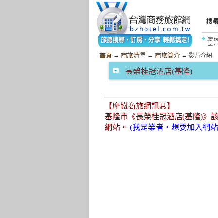
慶
慶
首頁
商旅清單
商旅簡介
→
→
→ 影片介紹
長榮桂冠酒店(基隆)
【摩鐵商旅網訊息】
基隆市《長榮桂冠酒店(基隆)》
網站。
(我是業者，想要加入網站 