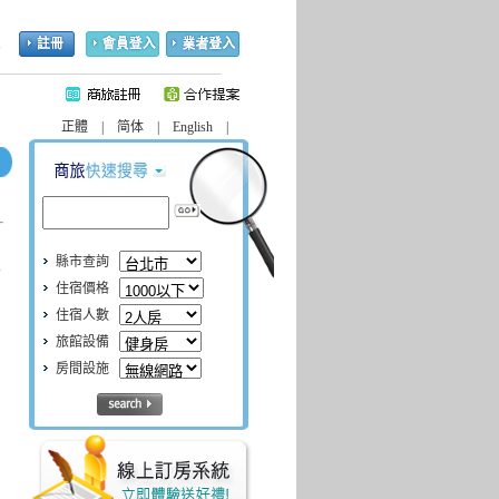
客!
正體 | 简体 | English |
縣市查詢
本
住宿價格
住宿人數
旅館設備
房間設施